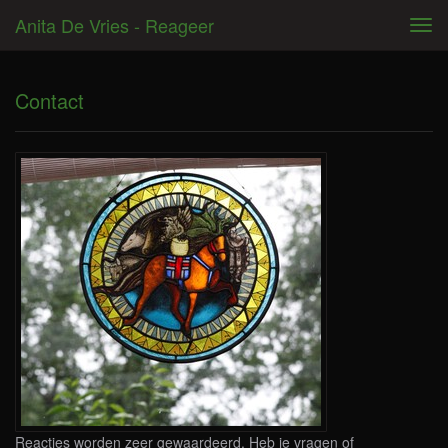
Anita De Vries - Reageer
Tog
navi
Contact
Reacties worden zeer gewaardeerd. Heb je vragen of